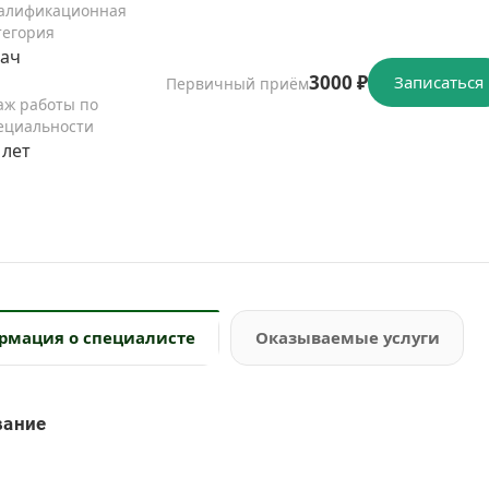
алификационная
тегория
ач
3000 ₽
Записаться
Первичный приём
аж работы по
ециальности
 лет
рмация о специалисте
Оказываемые услуги
вание