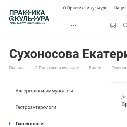
О Практике и культуре
Пацие
Сухоносова Екатер
—
—
—
Главная
О Практике и культуре
Врачи
Сухонос
Аллергологи-иммунологи
До
В
Гастроэнтерологи
Гинекологи