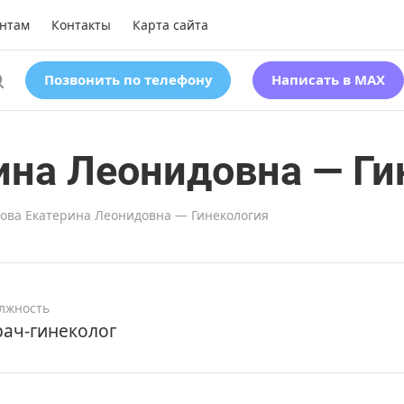
нтам
Контакты
Карта сайта
Позвонить по телефону
Написать в MAX
ина Леонидовна — Ги
ова Екатерина Леонидовна — Гинекология
лжность
рач-гинеколог