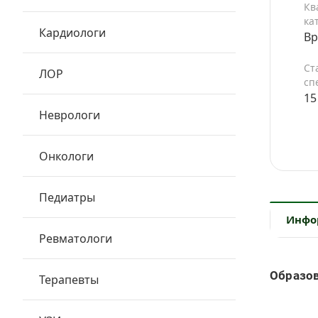
Кв
ка
Кардиологи
Вр
Ст
ЛОР
сп
15
Неврологи
Онкологи
Педиатры
Инфо
Ревматологи
Образо
Терапевты