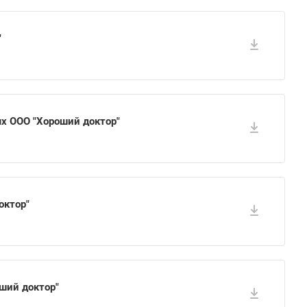
"
х ООО "Хороший доктор"
октор"
ший доктор"