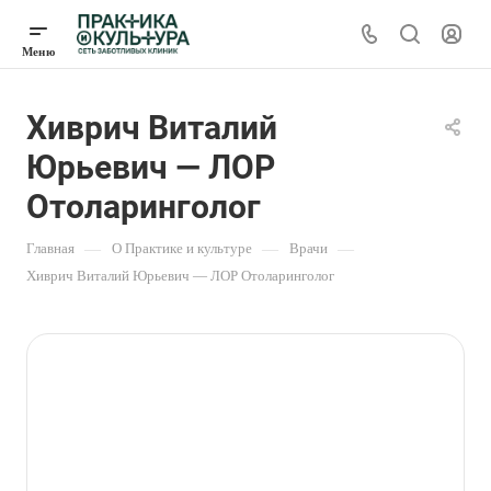
Хиврич Виталий
Юрьевич — ЛОР
Отоларинголог
Главная
—
О Практике и культуре
—
Врачи
—
Хиврич Виталий Юрьевич — ЛОР Отоларинголог