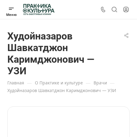
Худойназаров
Шавкатджон
Каримджонович —
УЗИ
—
—
—
Главная
О Практике и культуре
Врачи
Худойназаров Шавкатджон Каримджонович — УЗИ