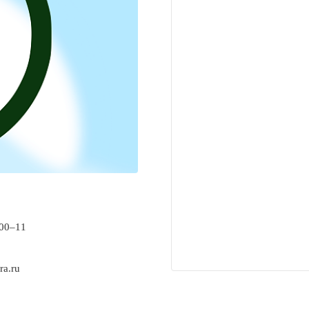
‒00‒11
ra.ru