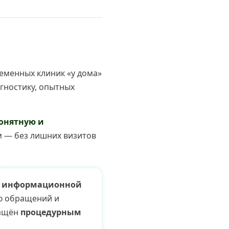
ременных клиник «у дома»
гностику, опытных
онятную и
 — без лишних визитов
й информационной
ию обращений и
нащён
процедурным