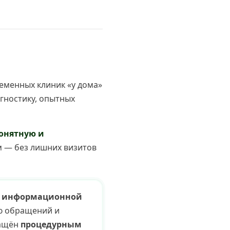
ременных клиник «у дома»
гностику, опытных
онятную и
 — без лишних визитов
й информационной
ию обращений и
нащён
процедурным