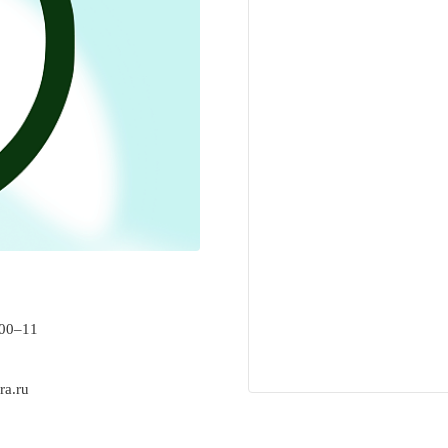
‒00‒11
ra.ru