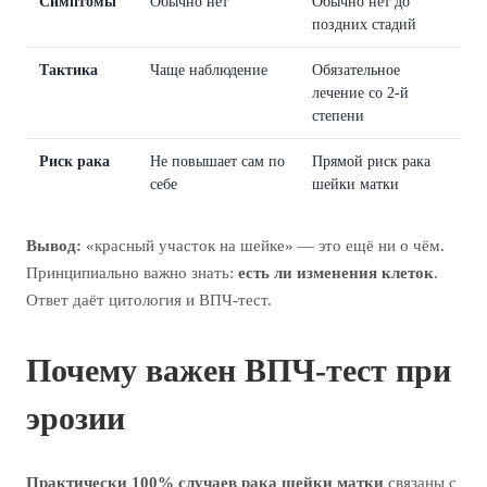
Симптомы
Обычно нет
Обычно нет до
поздних стадий
Тактика
Чаще наблюдение
Обязательное
лечение со 2-й
степени
Риск рака
Не повышает сам по
Прямой риск рака
себе
шейки матки
Вывод:
«красный участок на шейке» — это ещё ни о чём.
Принципиально важно знать:
есть ли изменения клеток
.
Ответ даёт цитология и ВПЧ-тест.
Почему важен ВПЧ-тест при
эрозии
Практически 100% случаев рака шейки матки
связаны с