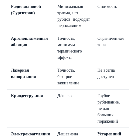
Радиоволновой
Минимальная
Стоимость
(Сургитрон)
травма, нет
рубцов, подходит
нерожавшим
Аргоноплазменная
Точность,
Ограниченная
абляция
минимум
зона
термического
эффекта
Лазерная
Точность,
Не всегда
вапоризация
быстрое
доступен
заживление
Криодеструкция
Дёшево
Грубое
рубцевание,
не для
больших
поражений
Электрокоагуляция
Дешевизна
Устаревший