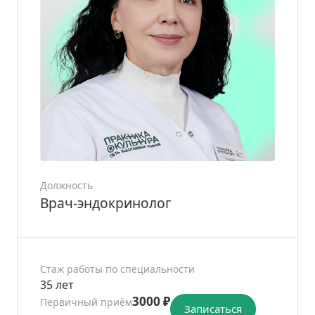
Должность
Врач-эндокринолог
Стаж работы по специальности
35 лет
3000 ₽
Первичный приём
Записаться